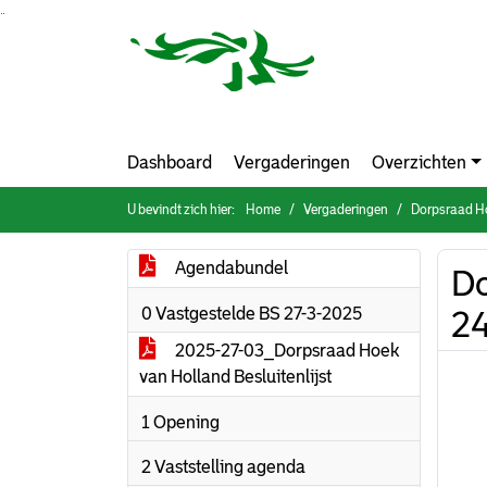
Ga naar de inhoud van deze pagina
Ga naar het zoeken
Ga naar het menu
Dashboard
Vergaderingen
Overzichten
U bevindt zich hier:
Home
Vergaderingen
Dorpsraad Ho
Agendabundel
Do
0 Vastgestelde BS 27-3-2025
2
2025-27-03_Dorpsraad Hoek
van Holland Besluitenlijst
1 Opening
2 Vaststelling agenda