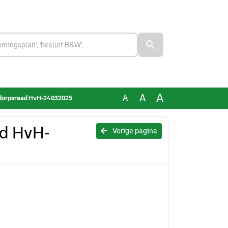
A
A
A
 dorpsraad HvH-24032025
ad HvH-
Vorige pagina