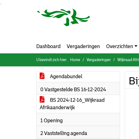
Ga naar de inhoud van deze pagina
Ga naar het zoeken
Ga naar het menu
Dashboard
Vergaderingen
Overzichten
U bevindt zich hier:
Home
Vergaderingen
Wijkraad Afr
Agendabundel
Bi
0 Vastgestelde BS 16-12-2024
BS 2024-12-16_Wijkraad
Afrikaanderwijk
1 Opening
2 Vaststelling agenda