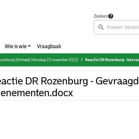
Zoeken
Wie is wie
Vraagbaak
zenburg (formeel) (dinsdag 22 november 2022)
Reactie DR Rozenburg - Gevra
actie DR Rozenburg - Gevraagd
venementen.docx