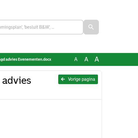
A
A
A
agd advies Evenementen.docx
 advies
Vorige pagina