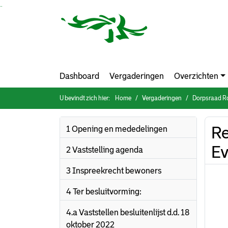
Ga naar de inhoud van deze pagina
Ga naar het zoeken
Ga naar het menu
Dashboard
Vergaderingen
Overzichten
U bevindt zich hier:
Home
Vergaderingen
Dorpsraad Ro
Re
1 Opening en mededelingen
E
2 Vaststelling agenda
3 Inspreekrecht bewoners
4 Ter besluitvorming:
4.a Vaststellen besluitenlijst d.d. 18
oktober 2022