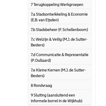
7 Terugkoppeling Werkgroepen
7.a Stadsontwikkeling & Economie
(E.B. van Eijsden)
7.b Stadsbeheer (F. Schellenboom)
7.c Welzijn & Veilig (M.J. de Sutter-
Besters)
7.d Communicatie & Representatie
(P. Dullaard)
7.e Kleine Kernen (M.J. de Sutter-
Besters)
8 Rondvraag
9 Sluiting (aansluitend een
informele borrel in de Wijkhub)