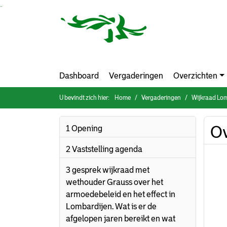
Ga naar de inhoud van deze pagina
Ga naar het zoeken
Ga naar het menu
Dashboard
Vergaderingen
Overzichten
U bevindt zich hier:
Home
Vergaderingen
Wijkraad Lom
Ov
1 Opening
2 Vaststelling agenda
3 gesprek wijkraad met
wethouder Grauss over het
armoedebeleid en het effect in
Lombardijen. Wat is er de
afgelopen jaren bereikt en wat