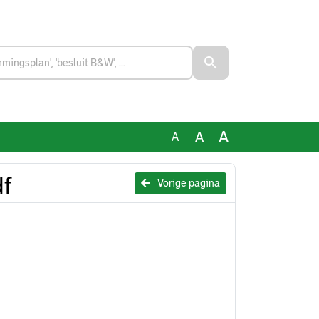
A
A
A
df
Vorige pagina