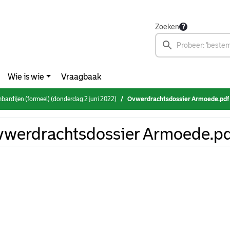
Zoeken
Wie is wie
Vraagbaak
bardijen (formeel) (donderdag 2 juni 2022)
Ovwerdrachtsdossier Armoede.pdf
werdrachtsdossier Armoede.p