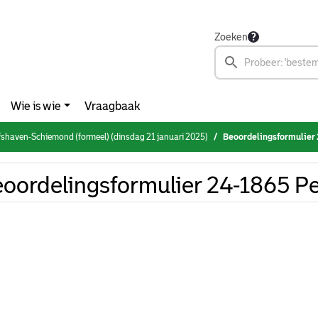
Zoeken
Wie is wie
Vraagbaak
fshaven-Schiemond (formeel) (dinsdag 21 januari 2025)
Beoordelingsformulier 
oordelingsformulier 24-1865 P