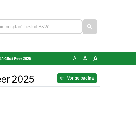
A
A
A
24-1865 Peer 2025
eer 2025
Vorige pagina