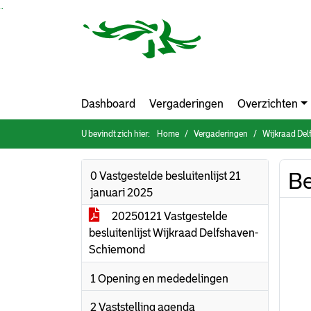
Ga naar de inhoud van deze pagina
Ga naar het zoeken
Ga naar het menu
Dashboard
Vergaderingen
Overzichten
U bevindt zich hier:
Home
Vergaderingen
Wijkraad Del
Be
0 Vastgestelde besluitenlijst 21
januari 2025
20250121 Vastgestelde
besluitenlijst Wijkraad Delfshaven-
Schiemond
1 Opening en mededelingen
2 Vaststelling agenda