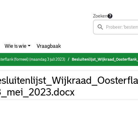
Zoeken
Wie is wie
Vraagbaak
terflank (formeel) (maandag 3 juli 2023)
Besluitenlijst_Wijkraad_Oosterflank
sluitenlijst_Wijkraad_Oosterfl
8_mei_2023.docx