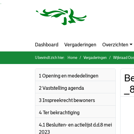
Ga naar de inhoud van deze pagina
Ga naar het zoeken
Ga naar het menu
Dashboard
Vergaderingen
Overzichten
U bevindt zich hier:
Home
Vergaderingen
Wijkraad Oos
Be
1 Opening en mededelingen
_
2 Vaststelling agenda
3 Inspreekrecht bewoners
4 Ter bekrachtiging
4.1 Besluiten- en actielijst d.d.8 mei
2023