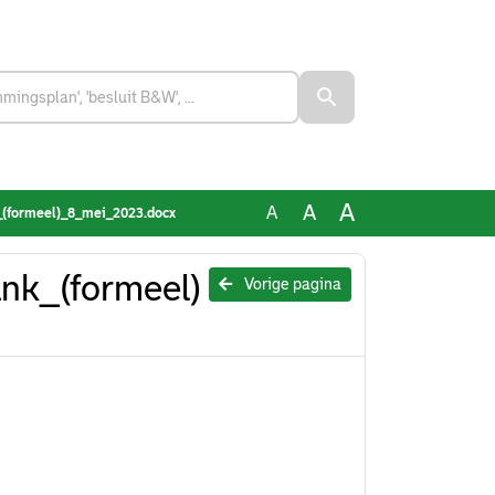
A
A
A
_(formeel)_8_mei_2023.docx
ank_(formeel)
Vorige pagina