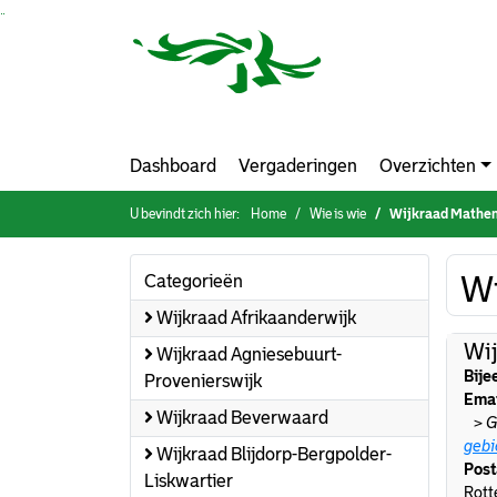
Ga naar de inhoud van deze pagina
Ga naar het zoeken
Ga naar het menu
Dashboard
Vergaderingen
Overzichten
U bevindt zich hier:
Home
Wie is wie
Wijkraad Mathe
Wi
Categorieën
Wijkraad Afrikaanderwijk
Wi
Wijkraad Agniesebuurt-
Bije
Provenierswijk
Emai
Wijkraad Beverwaard
>
G
gebi
Wijkraad Blijdorp-Bergpolder-
Post
Liskwartier
Rot