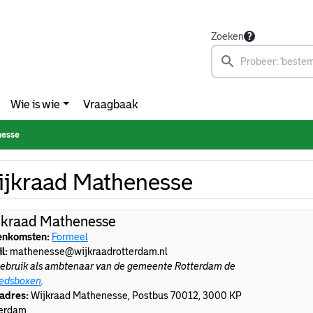
Zoeken
Wie is wie
Vraagbaak
nesse
jkraad Mathenesse
jkraad Mathenesse
enkomsten:
Formeel
l:
mathenesse@wijkraadrotterdam.nl
ebruik als ambtenaar van de gemeente Rotterdam de
edsboxen
.
adres:
Wijkraad Mathenesse, Postbus 70012, 3000 KP
terdam