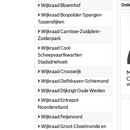
Onli
Wijkraad Bloemhof
Wijkraad Bospolder-Spangen-
Tussendijken
Wijkraad Carnisse-Zuidplein-
Zuiderpark
Wijkraad Cool-
Scheepvaartkwartier-
Stadsdriehoek
Wijkraad Crooswijk
M
C
Wijkraad Delfshaven-Schiemond
V
Wijkraad Dijkzigt-Oude Westen
Wijkraad Entrepot-
Noordereiland
Wijkraad Feijenoord
Wijkraad Groot-IJsselmonde en