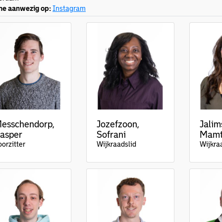
ne aanwezig op:
Instagram
esschendorp,
Jozefzoon,
Jalim
asper
Sofrani
Mam
oorzitter
Wijkraadslid
Wijkra