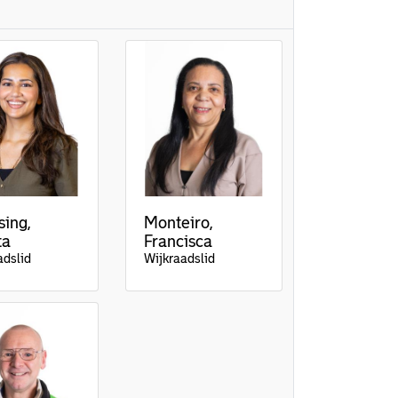
sing,
Monteiro,
ta
Francisca
adslid
Wijkraadslid