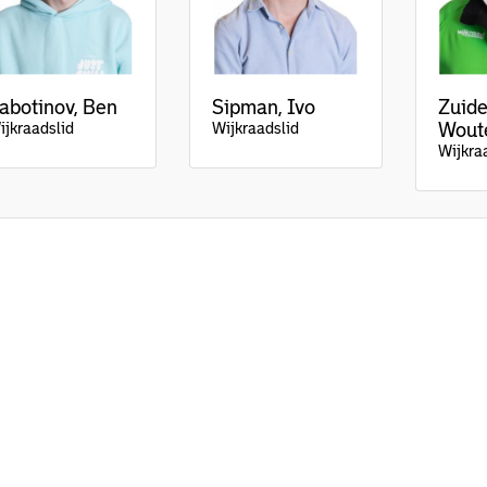
abotinov, Ben
Sipman, Ivo
Zuid
ijkraadslid
Wijkraadslid
Wout
Wijkra