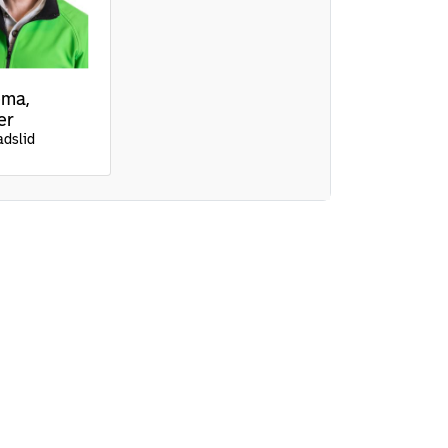
ema,
er
adslid