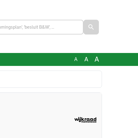
A
A
A