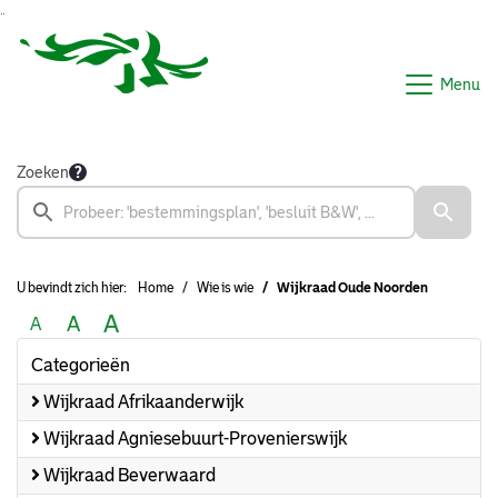
Ga naar de inhoud van deze pagina
Ga naar het zoeken
Ga naar het menu
Menu
Zoeken
U bevindt zich hier:
Home
Wie is wie
Wijkraad Oude Noorden
A
A
A
Categorieën
Wijkraad Afrikaanderwijk
Wijkraad Agniesebuurt-Provenierswijk
Wijkraad Beverwaard