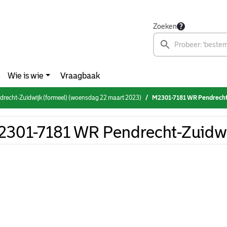
Zoeken
Wie is wie
Vraagbaak
drecht-Zuidwijk (formeel) (woensdag 22 maart 2023)
M2301-7181 WR Pendrecht
301-7181 WR Pendrecht-Zuidwi