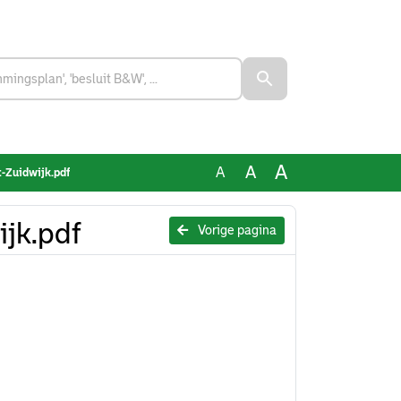
A
A
A
-Zuidwijk.pdf
jk.pdf
Vorige pagina