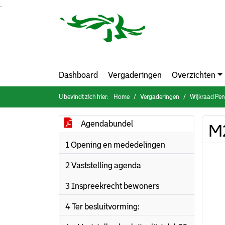
Ga naar de inhoud van deze pagina
Ga naar het zoeken
Ga naar het menu
Dashboard
Vergaderingen
Overzichten
U bevindt zich hier:
Home
Vergaderingen
Wijkraad Pen
Agendabundel
M2
1 Opening en mededelingen
2 Vaststelling agenda
3 Inspreekrecht bewoners
4 Ter besluitvorming: