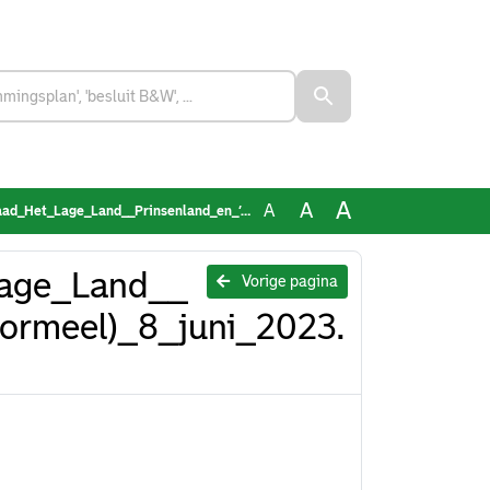
A
A
A
and__Prinsenland_en_’s_Gravenland_(formeel)_8_juni_2023.docx
Lage_Land__
Vorige pagina
formeel)_8_juni_2023.