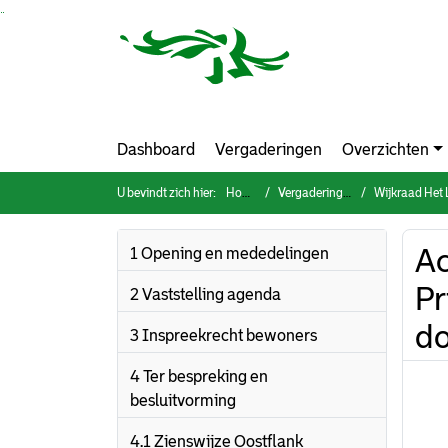
Ga naar de inhoud van deze pagina
Ga naar het zoeken
Ga naar het menu
Dashboard
Vergaderingen
Overzichten
U bevindt zich hier:
Home
Vergaderingen
Wijkraad Het Lage 
Ac
1 Opening en mededelingen
Pr
2 Vaststelling agenda
d
3 Inspreekrecht bewoners
4 Ter bespreking en
besluitvorming
4.1 Zienswijze Oostflank