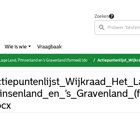
Zoeken
Wie is wie
Vraagbaak
Land, Prinsenland en ’s Gravenland (formeel) (donderdag 6 juli 2023)
Actiepuntenlijst_Wijkraad_Het_Lage_L
tiepuntenlijst_Wijkraad_Het_
insenland_en_’s_Gravenland_(
ocx