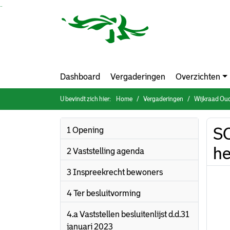
Ga naar de inhoud van deze pagina
Ga naar het zoeken
Ga naar het menu
Dashboard
Vergaderingen
Overzichten
U bevindt zich hier:
Home
Vergaderingen
Wijkraad Oud
SO
1 Opening
he
2 Vaststelling agenda
3 Inspreekrecht bewoners
4 Ter besluitvorming
4.a Vaststellen besluitenlijst d.d.31
januari 2023