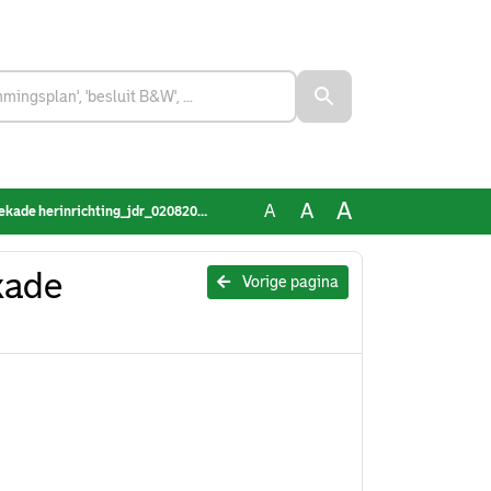
A
A
A
e herinrichting_jdr_02082022.pdf
kade
Vorige pagina