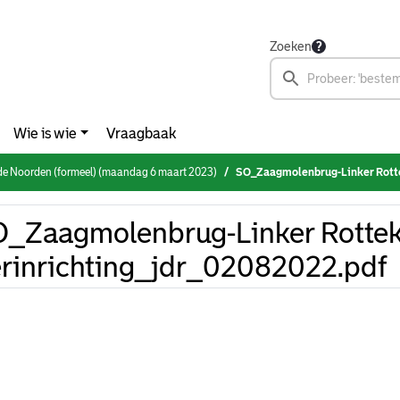
Zoeken
Wie is wie
Vraagbaak
e Noorden (formeel) (maandag 6 maart 2023)
SO_Zaagmolenbrug-Linker Rottekad
_Zaagmolenbrug-Linker Rotte
rinrichting_jdr_02082022.pdf