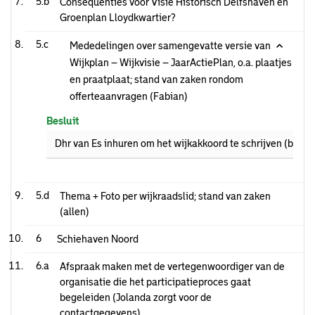
5.b
Consequenties voor Visie Historisch Delfshaven en
Groenplan Lloydkwartier?
5.c
Mededelingen over samengevatte versie van
Wijkplan – Wijkvisie – JaarActiePlan, o.a. plaatjes
en praatplaat; stand van zaken rondom
offerteaanvragen (Fabian)
Besluit
Dhr van Es inhuren om het wijkakkoord te schrijven (burger
5.d
Thema + Foto per wijkraadslid; stand van zaken
(allen)
6
Schiehaven Noord
6.a
Afspraak maken met de vertegenwoordiger van de
organisatie die het participatieproces gaat
begeleiden (Jolanda zorgt voor de
contactgegevens)