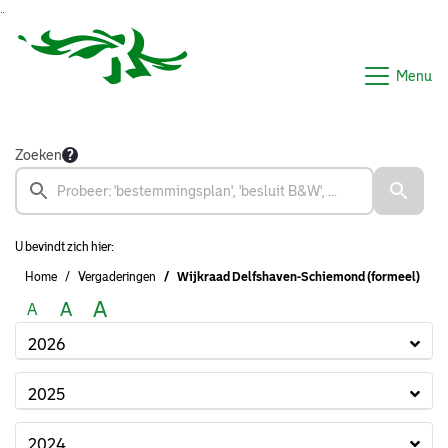
Ga naar de inhoud van deze pagina
Ga naar het zoeken
Ga naar het menu
Menu
Zoeken
U bevindt zich hier:
Home
Vergaderingen
Wijkraad Delfshaven-Schiemond (formeel)
A
A
A
2026
2025
2024