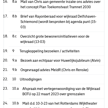
8.a
Mail van Chris aan gemeente inzake ons advies over
het concept Plan Toekomstvast Tramnet 2030
8.b
Brief van Rayonberaad voor wijkraad Delfshaven-
Schiemond (wordt besproken bij agenda punt (15-
03)
8.c
Overzicht grote bewonersinitiatieven voor de
wijkraad (13-03)
9
Terugkoppeling bezoeken / activiteiten
9.a
Bezoek aan echtpaar voor Huwelijksjubileum (Alvin)
9.b
Ongevraagd advies MeldR (Chris en Renske)
10
Uitnodigingen
10.a
Afspraak met vertegenwoordiging van de Wijkraad
BOTU op 22 maart 2023 over grenszaken
10.b
Mail d.d. 10-3-23 van het Rotterdams Wijktheater