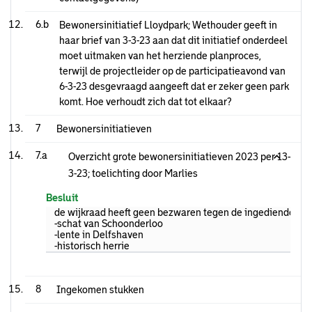
6.b
Bewonersinitiatief Lloydpark; Wethouder geeft in
haar brief van 3-3-23 aan dat dit initiatief onderdeel
moet uitmaken van het herziende planproces,
terwijl de projectleider op de participatieavond van
6-3-23 desgevraagd aangeeft dat er zeker geen park
komt. Hoe verhoudt zich dat tot elkaar?
7
Bewonersinitiatieven
7.a
Overzicht grote bewonersinitiatieven 2023 per 13-
3-23; toelichting door Marlies
Besluit
de wijkraad heeft geen bezwaren tegen de ingediende bew
-schat van Schoonderloo
-lente in Delfshaven
-historisch herrie
8
Ingekomen stukken