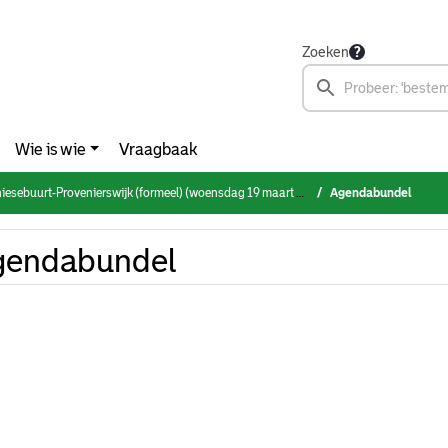
Zoeken
Wie is wie
Vraagbaak
esebuurt-Provenierswijk (formeel) (woensdag 19 maart 2025)
Agendabundel
gendabundel