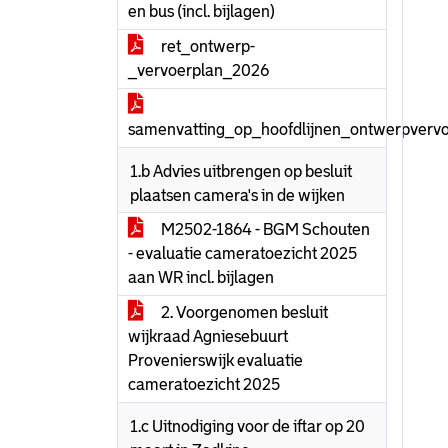
en bus (incl. bijlagen)
ret_ontwerp-
_vervoerplan_2026
samenvatting_op_hoofdlijnen_ontwerpverv
1.b Advies uitbrengen op besluit
plaatsen camera's in de wijken
M2502-1864 - BGM Schouten
- evaluatie cameratoezicht 2025
aan WR incl. bijlagen
2. Voorgenomen besluit
wijkraad Agniesebuurt
Provenierswijk evaluatie
cameratoezicht 2025
1.c Uitnodiging voor de iftar op 20