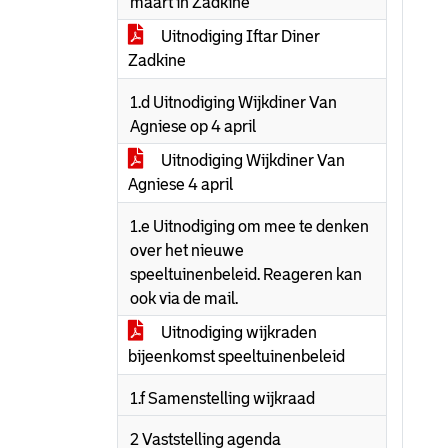
maart in Zadkine
Uitnodiging Iftar Diner
Zadkine
1.d Uitnodiging Wijkdiner Van
Agniese op 4 april
Uitnodiging Wijkdiner Van
Agniese 4 april
1.e Uitnodiging om mee te denken
over het nieuwe
speeltuinenbeleid. Reageren kan
ook via de mail.
Uitnodiging wijkraden
bijeenkomst speeltuinenbeleid
1.f Samenstelling wijkraad
2 Vaststelling agenda