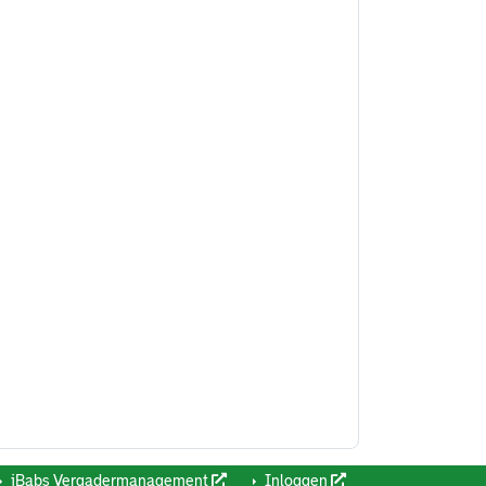
iBabs Vergadermanagement
Inloggen