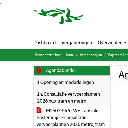
Ga naar de inhoud van deze pagina
Ga naar het zoeken
Ga naar het menu
Dashboard
Vergaderingen
Overzichten
U bevindt zich hier:
Home
Vergaderingen
Wijkraad Agni
Agendabundel
A
1 Opening en mededelingen
1.a Consultatie vervoerplannen
2026 bus, tram en metro
M2503-546 - WH Lansink-
Bastemeijer - consultatie
vervoerplannen 2026 metro, tram