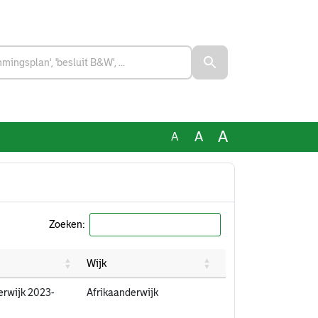
A
A
A
Zoeken:
Wijk
erwijk 2023-
Afrikaanderwijk