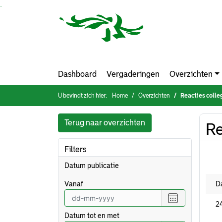
Ga naar de inhoud van deze pagina
Ga naar het zoeken
Ga naar het menu
Dashboard
Vergaderingen
Overzichten
U bevindt zich hier:
Home
Overzichten
Reacties colle
Terug naar overzichten
Re
Filters
Datum publicatie
vanaf
D
Selecteer
2
een
Datum tot en met
datum