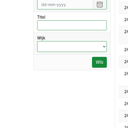
vanaf
Selecteer
2
een
datum
Titel
2
tot
en
2
met
Wijk
2
2
Wis
2
2
2
2
2