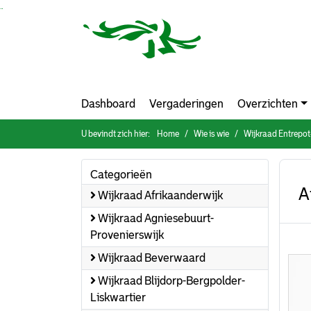
Ga naar de inhoud van deze pagina
Ga naar het zoeken
Ga naar het menu
Dashboard
Vergaderingen
Overzichten
U bevindt zich hier:
Home
Wie is wie
Wijkraad Entrepo
Categorieën
A
Wijkraad Afrikaanderwijk
Wijkraad Agniesebuurt-
Provenierswijk
Wijkraad Beverwaard
Wijkraad Blijdorp-Bergpolder-
Liskwartier