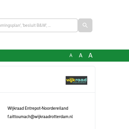
A
A
A
Wijkraad Entrepot-Noordereiland
f.aittoumach@wijkraadrotterdam.nl