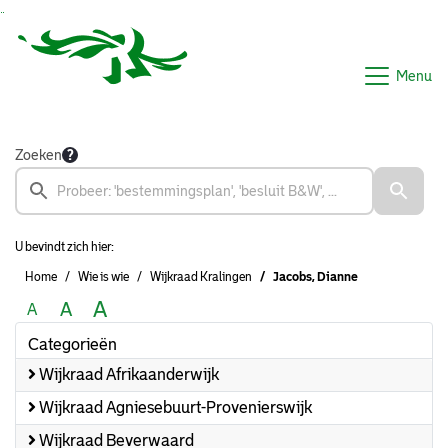
Ga naar de inhoud van deze pagina
Ga naar het zoeken
Ga naar het menu
Menu
Zoeken
U bevindt zich hier:
Home
Wie is wie
Wijkraad Kralingen
Jacobs, Dianne
A
A
A
Categorieën
Wijkraad Afrikaanderwijk
Wijkraad Agniesebuurt-Provenierswijk
Wijkraad Beverwaard