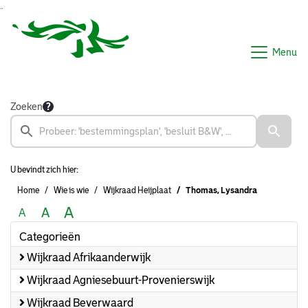
Ga naar de inhoud van deze pagina
Ga naar het zoeken
Ga naar het menu
Menu
Zoeken
U bevindt zich hier:
Home
Wie is wie
Wijkraad Heijplaat
Thomas, Lysandra
A
A
A
Categorieën
Wijkraad Afrikaanderwijk
Wijkraad Agniesebuurt-Provenierswijk
Wijkraad Beverwaard