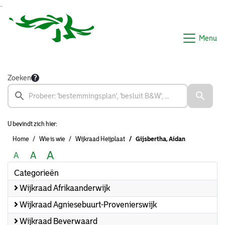
Ga naar de inhoud van deze pagina
Ga naar het zoeken
Ga naar het menu
Menu
Zoeken
U bevindt zich hier:
Home
Wie is wie
Wijkraad Heijplaat
Gijsbertha, Aidan
A
A
A
Categorieën
Wijkraad Afrikaanderwijk
Wijkraad Agniesebuurt-Provenierswijk
Wijkraad Beverwaard