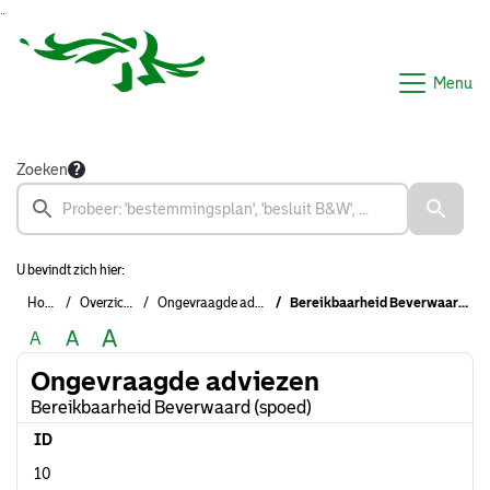
Ga naar de inhoud van deze pagina
Ga naar het zoeken
Ga naar het menu
Menu
Zoeken
U bevindt zich hier:
Home
Overzichten
Ongevraagde adviezen
Bereikbaarheid Beverwaard (spoed)
A
A
A
Ongevraagde adviezen
Bereikbaarheid Beverwaard (spoed)
ID
10