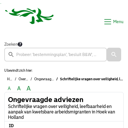
Ga naar de inhoud van deze pagina
Ga naar het zoeken
Ga naar het menu
Menu
Zoeken
U bevindt zich hier:
Home
Overzichten
Ongevraagde adviezen
Schriftelijke vragen over veiligheid, leefbaarheid en aanpak van kwetsbare arbeidsmigranten in Hoek van Holland
A
A
A
Ongevraagde adviezen
Schriftelijke vragen over veiligheid, leefbaarheid en
aanpak van kwetsbare arbeidsmigranten in Hoek van
Holland
ID