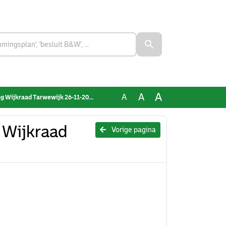
A
A
A
jkraad Tarwewijk 26-11-2024_getekend
g Wijkraad
Vorige pagina