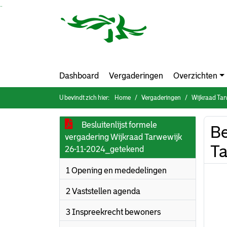
Ga naar de inhoud van deze pagina
Ga naar het zoeken
Ga naar het menu
Dashboard
Vergaderingen
Overzichten
U bevindt zich hier:
Home
Vergaderingen
Wijkraad Tar
Besluitenlijst formele
Be
vergadering Wijkraad Tarwewijk
Ta
26-11-2024_getekend
1 Opening en mededelingen
2 Vaststellen agenda
3 Inspreekrecht bewoners