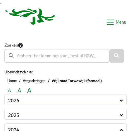
Ga naar de inhoud van deze pagina
Ga naar het zoeken
Ga naar het menu
Menu
Zoeken
U bevindt zich hier:
Home
Vergaderingen
Wijkraad Tarwewijk (formeel)
A
A
A
2026
2025
2024