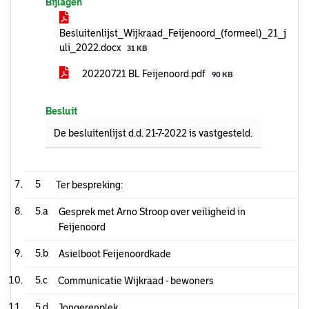
Bijlagen
Besluitenlijst_Wijkraad_Feijenoord_(formeel)_21_j
uli_2022.docx
31 KB
20220721 BL Feijenoord.pdf
90 KB
Besluit
De besluitenlijst d.d. 21-7-2022 is vastgesteld.
5
Ter bespreking:
5.a
Gesprek met Arno Stroop over veiligheid in
Feijenoord
5.b
Asielboot Feijenoordkade
5.c
Communicatie Wijkraad - bewoners
5.d
Jongerenplek