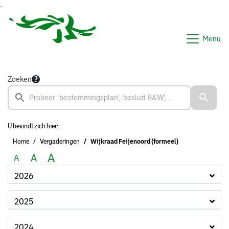
Ga naar de inhoud van deze pagina
Ga naar het zoeken
Ga naar het menu
Menu
Zoeken
U bevindt zich hier:
Home
Vergaderingen
Wijkraad Feijenoord (formeel)
A
A
A
2026
2025
2024