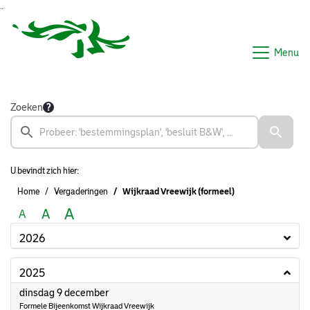
Ga naar de inhoud van deze pagina
Ga naar het zoeken
Ga naar het menu
Menu
Zoeken
U bevindt zich hier:
Home
Vergaderingen
Wijkraad Vreewijk (formeel)
A
A
A
2026
2025
2025
dinsdag 9 december
Formele Bijeenkomst Wijkraad Vreewijk