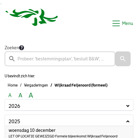
Ga naar de inhoud van deze pagina
Ga naar het zoeken
Ga naar het menu
Menu
Zoeken
U bevindt zich hier:
Home
Vergaderingen
Wijkraad Feijenoord (formeel)
A
A
A
2026
2025
2025
woensdag 10 december
LET OP LOCATIE GEWIJZIGD Formele bijeenkomst Wijkraad Feijenoord