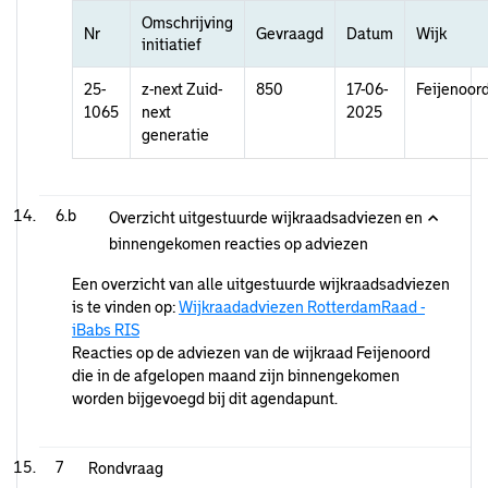
Omschrijving
Nr
Gevraagd
Datum
Wijk
initiatief
25-
z-next Zuid-
850
17-06-
Feijenoor
1065
next
2025
generatie
6.b
Overzicht uitgestuurde wijkraadsadviezen en
binnengekomen reacties op adviezen
Een overzicht van alle uitgestuurde wijkraadsadviezen
is te vinden op:
Wijkraadadviezen RotterdamRaad -
iBabs RIS
Reacties op de adviezen van de wijkraad Feijenoord
die in de afgelopen maand zijn binnengekomen
worden bijgevoegd bij dit agendapunt.
7
Rondvraag