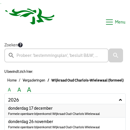
Ga naar de inhoud van deze pagina
Ga naar het zoeken
Ga naar het menu
Menu
Zoeken
U bevindt zich hier:
Home
Vergaderingen
Wijkraad Oud Charlois-Wielewaal (formeel)
A
A
A
2026
2026
donderdag 17 december
Formele openbare bijeenkomst Wijkraad Oud-Charlois Wielewaal
2026
donderdag 26 november
Formele openbare bijeenkomst Wijkraad Oud-Charlois Wielewaal