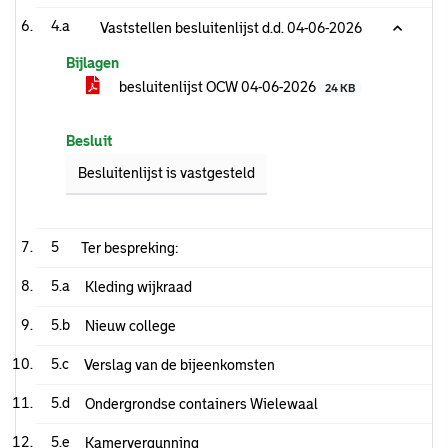
4.a
Vaststellen besluitenlijst d.d. 04-06-2026
Bijlagen
besluitenlijst OCW 04-06-2026
24 KB
Besluit
Besluitenlijst is vastgesteld
5
Ter bespreking:
5.a
Kleding wijkraad
5.b
Nieuw college
5.c
Verslag van de bijeenkomsten
5.d
Ondergrondse containers Wielewaal
5.e
Kamervergunning