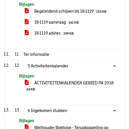
Bijlagen
Begeleidend schijven bij 18-1119
153 KB
18-1119 aanvraag
161 KB
18-1119 advies
239 KB
11
Ter informatie
12
5 Activiteitenkalender
Bijlagen
ACTIVITEITENKALENDER GEBIED PA 2018
63 KB
13
6 Ingekomen stukken
Bijlagen
Wethouder Bokhove - Terugkoppeling op