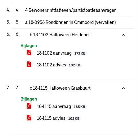
4
4 Bewonersinitiatieven/participatieaanvragen
5
a 18-0956 Rondbreien in Ommoord (vervallen)
6
b 18-1102 Halloween Heidebes
Bijlagen
18-1102 aanvraag
173 KB
18-1102 advies
102 KB
7
c 18-1115 Halloween Grasbuurt
Bijlagen
18-1115 aanvraag
185 KB
18-1115 advies
102 KB