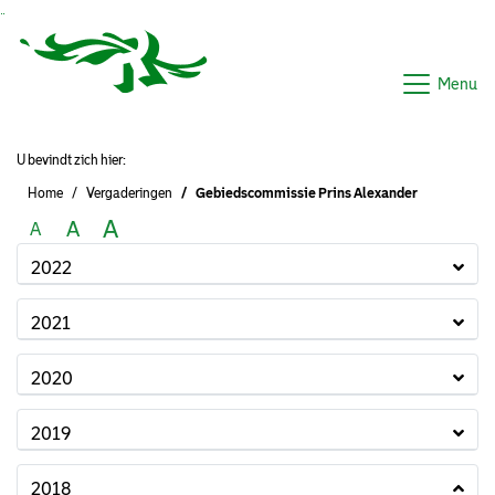
Ga naar de inhoud van deze pagina
Ga naar het zoeken
Ga naar het menu
Menu
U bevindt zich hier:
Home
Vergaderingen
Gebiedscommissie Prins Alexander
A
A
A
2022
2021
2020
2019
2018