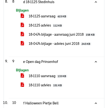
8
d 18-1125 Stedinhuis
Bijlagen
18-1125 aanvraag
615 KB
18-1125 advies
112 KB
18-0474 bijlage - aanvraag juni 2018
158 KB
18-0474 bijlage - advies juni 2018
245 KB
9
e Open dag Prinsenhof
Bijlagen
18-1110 aanvraag
133 KB
18-1110 advies
151 KB
10
f Halloween Pietje Bell