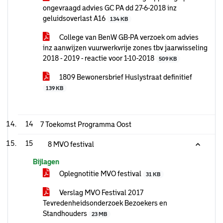
ongevraagd advies GC PA dd 27-6-2018 inz
geluidsoverlast A16
134 KB
College van BenW GB-PA verzoek om advies
inz aanwijzen vuurwerkvrije zones tbv jaarwisseling
2018 - 2019 - reactie voor 1-10-2018
509 KB
1809 Bewonersbrief Huslystraat definitief
139 KB
14
7 Toekomst Programma Oost
15
8 MVO festival
Bijlagen
Oplegnotitie MVO festival
31 KB
Verslag MVO Festival 2017
Tevredenheidsonderzoek Bezoekers en
Standhouders
23 MB