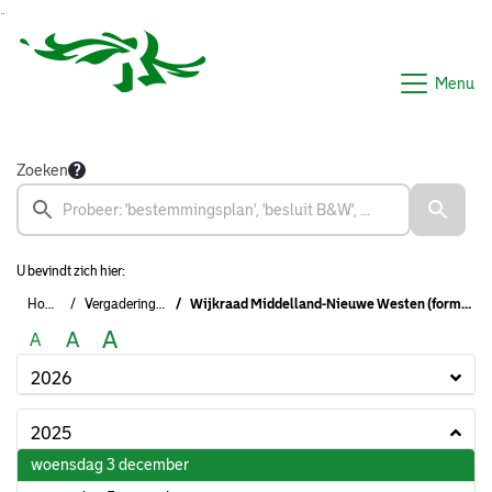
Ga naar de inhoud van deze pagina
Ga naar het zoeken
Ga naar het menu
Menu
Zoeken
U bevindt zich hier:
Home
Vergaderingen
Wijkraad Middelland-Nieuwe Westen (formeel)
A
A
A
2026
2025
2025
woensdag 3 december