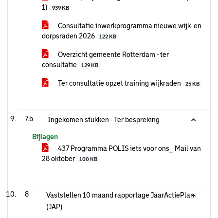
1)
939 KB
Consultatie inwerkprogramma nieuwe wijk- en
dorpsraden 2026
122 KB
Overzicht gemeente Rotterdam - ter
consultatie
129 KB
Ter consultatie opzet training wijkraden
25 KB
7.b
Ingekomen stukken - Ter bespreking
Bijlagen
437 Programma POLIS iets voor ons_ Mail van
28 oktober
100 KB
8
Vaststellen 10 maand rapportage JaarActiePlan
(JAP)