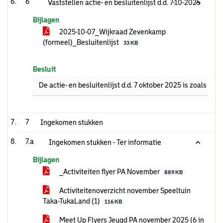
6
Vaststellen actie- en besluitenlijst d.d. 7-10-2025
Bijlagen
2025-10-07_Wijkraad Zevenkamp
(formeel)_Besluitenlijst
33 KB
Besluit
De actie- en besluitenlijst d.d. 7 oktober 2025 is zoals in d
7
Ingekomen stukken
7.a
Ingekomen stukken - Ter informatie
Bijlagen
_Activiteiten flyer PA November
889 KB
Activiteitenoverzicht november Speeltuin
Taka-TukaLand (1)
116 KB
Meet Up Flyers Jeugd PA november 2025 (6 in