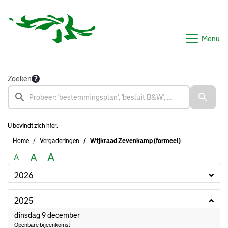
Ga naar de inhoud van deze pagina
Ga naar het zoeken
Ga naar het menu
Menu
Zoeken
U bevindt zich hier:
Home
Vergaderingen
Wijkraad Zevenkamp (formeel)
A
A
A
2026
2025
2025
dinsdag 9 december
Openbare bijeenkomst