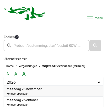
Ga naar de inhoud van deze pagina
Ga naar het zoeken
Ga naar het menu
Menu
Zoeken
U bevindt zich hier:
Home
Vergaderingen
Wijkraad Beverwaard (formeel)
A
A
A
2026
2026
maandag 23 november
Formeel openbaar
2026
maandag 26 oktober
Formeel openbaar