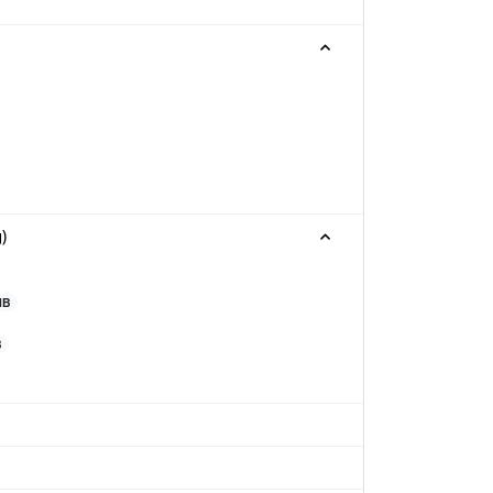
g)
MB
B