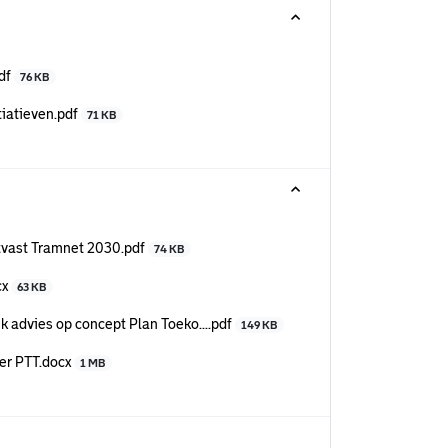
pdf
76 KB
tiatieven.pdf
71 KB
stvast Tramnet 2030.pdf
74 KB
cx
63 KB
k advies op concept Plan Toeko....pdf
149 KB
ver PTT.docx
1 MB