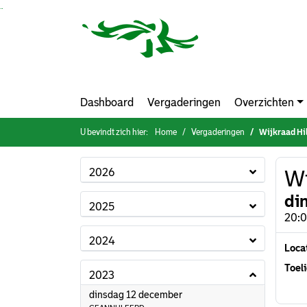
Ga naar de inhoud van deze pagina
Ga naar het zoeken
Ga naar het menu
Dashboard
Vergaderingen
Overzichten
U bevindt zich hier:
Home
Vergaderingen
Wijkraad Hi
2026
Wi
di
2025
20:0
2024
Loca
Toeli
2023
2023
dinsdag 12 december