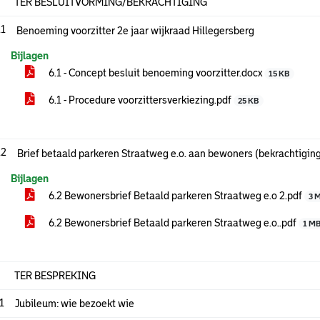
TER BESLUITVORMING/BEKRACHTIGING
.1
Benoeming voorzitter 2e jaar wijkraad Hillegersberg
Bijlagen
6.1 - Concept besluit benoeming voorzitter.docx
15 KB
6.1 - Procedure voorzittersverkiezing.pdf
25 KB
.2
Brief betaald parkeren Straatweg e.o. aan bewoners (bekrachtigin
Bijlagen
6.2 Bewonersbrief Betaald parkeren Straatweg e.o 2.pdf
3 
6.2 Bewonersbrief Betaald parkeren Straatweg e.o..pdf
1 M
TER BESPREKING
.1
Jubileum: wie bezoekt wie