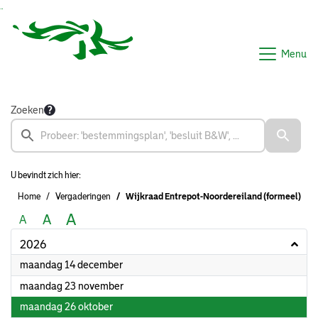
Ga naar de inhoud van deze pagina
Ga naar het zoeken
Ga naar het menu
Menu
Zoeken
U bevindt zich hier:
Home
Vergaderingen
Wijkraad Entrepot-Noordereiland (formeel)
A
A
A
2026
2026
maandag 14 december
2026
maandag 23 november
2026
maandag 26 oktober