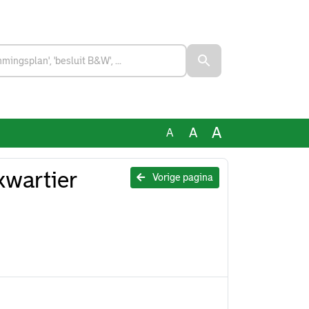
A
A
A
kwartier
Vorige pagina