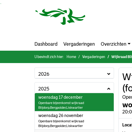
Ga naar de inhoud van deze pagina
Ga naar het zoeken
Ga naar het menu
Dashboard
Vergaderingen
Overzichten
U bevindt zich hier:
Home
Vergaderingen
Wijkraad Bl
2026
Wi
(f
2025
2025
Open
woensdag 17 december
wo
Openbare bijeenkomst wijkraad
Blijdorp,Bergpolder,Liskwartier
20:0
2025
woensdag 26 november
Openbare bijeenkomst wijkraad
Loca
Blijdorp,Bergpolder,Liskwartier