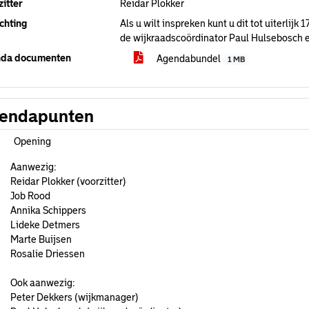
itter
Reidar Plokker
chting
Als u wilt inspreken kunt u dit tot uiterlij
de wijkraadscoördinator Paul Hulsebosch 
da documenten
Agendabundel
1 MB
endapunten
Opening
Aanwezig:
Reidar Plokker (voorzitter)
Job Rood
Annika Schippers
Lideke Detmers
Marte Buijsen
Rosalie Driessen
Ook aanwezig:
Peter Dekkers (wijkmanager)