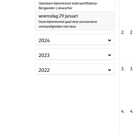
Openbare bijeenkomst wijkraad Blijdorp-
Bergpolder-Liskwartier
2025
woensdag 29 januari
Deze bijeenkomst gaat door onvoorziene
omstandigheden niet door.
2
2024
2023
3
2022
4