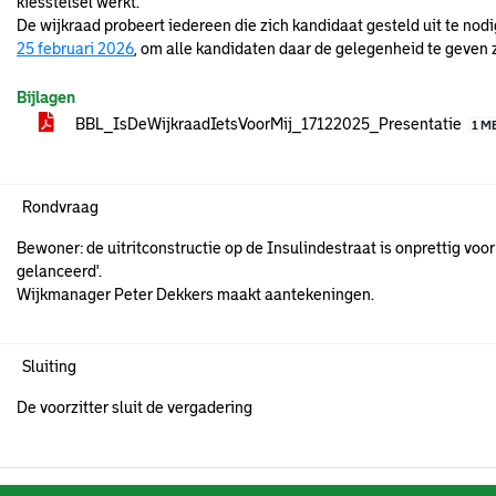
kiesstelsel werkt.
De wijkraad probeert iedereen die zich kandidaat gesteld uit te no
25 februari 2026
, om alle kandidaten daar de gelegenheid te geven 
Bijlagen
BBL_IsDeWijkraadIetsVoorMij_17122025_Presentatie
1 M
Rondvraag
Bewoner: de uitritconstructie op de Insulindestraat is onprettig voor fie
gelanceerd'.
Wijkmanager Peter Dekkers maakt aantekeningen.
Sluiting
De voorzitter sluit de vergadering