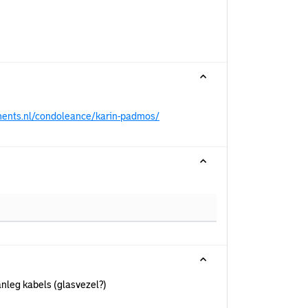
ments.nl/condoleance/karin-padmos/
anleg kabels (glasvezel?)