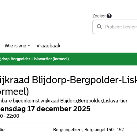
Zoeken
Wie is wie
Vraagbaak
ijdorp-Bergpolder-Liskwartier (formeel)
jkraad Blijdorp-Bergpolder-Lis
ormeel)
bare bijeenkomst wijkraad Blijdorp,Bergpolder,Liskwartier
ensdag 17 december 2025
0 - 22:00
tie
Bergsingelkerk, Bergsingel 150 - 152