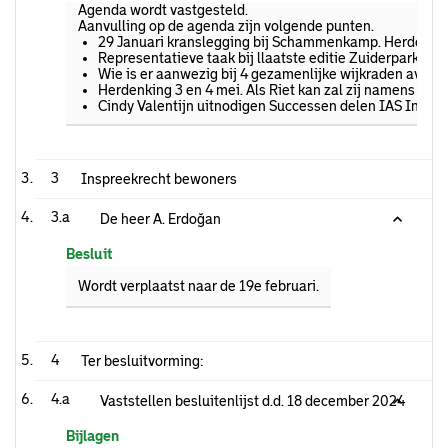
Agenda wordt vastgesteld.
Aanvulling op de agenda zijn volgende punten.
29 Januari kranslegging bij Schammenkamp. Herdenking 
Representatieve taak bij llaatste editie Zuiderparkdag
Wie is er aanwezig bij 4 gezamenlijke wijkraden avond
Herdenking 3 en 4 mei. Als Riet kan zal zij namens de 
Cindy Valentijn uitnodigen Successen delen IAS Integr
3
Inspreekrecht bewoners
3.a
De heer A. Erdoğan
Besluit
Wordt verplaatst naar de 19e februari.
4
Ter besluitvorming:
4.a
Vaststellen besluitenlijst d.d. 18 december 2024
Bijlagen