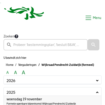
Ga naar de inhoud van deze pagina
Ga naar het zoeken
Ga naar het menu
Menu
Zoeken
U bevindt zich hier:
Home
Vergaderingen
Wijkraad Pendrecht-Zuidwijk (formeel)
A
A
A
2026
2025
2025
woensdag 19 november
Formele openbare bijeenkomst Wijkraad Pendrecht/Zuidwijk