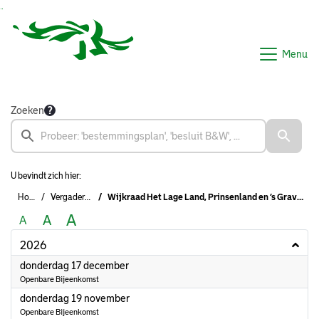
Ga naar de inhoud van deze pagina
Ga naar het zoeken
Ga naar het menu
Menu
Zoeken
U bevindt zich hier:
Home
Vergaderingen
Wijkraad Het Lage Land, Prinsenland en ’s Gravenland (formeel)
A
A
A
2026
2026
donderdag 17 december
Openbare Bijeenkomst
2026
donderdag 19 november
Openbare Bijeenkomst