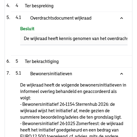
4
Ter bespreking
4.1
Overdrachtsdocument wijkraad
Besluit
De wijkraad heeft kennis genomen van het overdrachstdoc
5
Ter bekrachtiging
5.1
Bewonersinitiatieven
De wijkraad heeft de volgende bewonersinitiatieven in
informeel overleg behandeld en geaccordeerd als
volgt:
- Bewonersinitiatief 26-1154 Sterrenhub 2026: de
wijkraad wijst het initiatief af, mede gezien de
summiere beoordeling/advies die ten grondslag ligt.
- Bewonersinitiatief 26-1025 Zomerfeest: de wijkraad
heeft het initiatief goedgekeurd en een bedrag van
EURO 12.500 toegekend, cf. advies, mits de andere