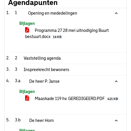
Agendapunten
1
Opening en mededelingen
Bijlagen
Programma 27 28 mei uitnodiging Buurt
bestuurt.docx
16 KB
2
Vaststelling agenda
3
Inspreekrecht bewoners
3.a
De heer P. Janse
Bijlagen
Maaskade 119 hv. GEREDIGEERD.PDF
421 KB
3.b
De heer Horn
Bijlagen