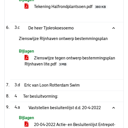
Tekening Halfrondplantsoen.pdf
380 KB
3.c
De heer Tjokrokoesoemo
Zienswijze Rijnhaven ontwerp bestemmingsplan
Bijlagen
Zienswijze tegen ontwerp bestemmingsplan
Rijnhaven lite.pdf
3 MB
3.d
Eric van Loon Rotterdam Swim
4
Ter besluitvorming:
4.a
Vaststellen besluitenlijst d.d. 20-4-2022
Bijlagen
20-04-2022 Actie- en Besluitenlijst Entrepot-