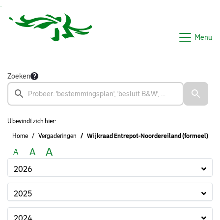
Ga naar de inhoud van deze pagina
Ga naar het zoeken
Ga naar het menu
Menu
Zoeken
U bevindt zich hier:
Home
Vergaderingen
Wijkraad Entrepot-Noordereiland (formeel)
A
A
A
2026
2025
2024