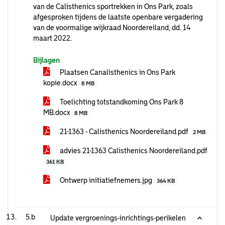
van de Calisthenics sportrekken in Ons Park, zoals
afgesproken tijdens de laatste openbare vergadering
van de voormalige wijkraad Noordereiland, dd. 14
maart 2022.
Bijlagen
Plaatsen Canalisthenics in Ons Park
kopie.docx
8 MB
Toelichting totstandkoming Ons Park 8
MB.docx
8 MB
21-1363 - Calisthenics Noordereiland.pdf
2 MB
advies 21-1363 Calisthenics Noordereiland.pdf
361 KB
Ontwerp initiatiefnemers.jpg
364 KB
5.b
Update vergroenings-inrichtings-perikelen