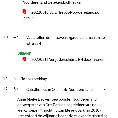
Noordereiland Getekend.pdf
89 KB
20220516 BL Entrepot-Noordereiland.pdf
192 KB
4.b
Vaststellen definitieve vergaderschema van de
wijkraad
Bijlagen
20220511 Vergaderschema EN.docx
103 KB
5
Ter bespreking:
5.a
Calisthenics in Ons Park, Noordereiland
Anne Mieke Backer (bewoonster Noordereiland,
ontwerpster van Ons Park en begeleider van de
werkgroepen "inrichting Jan Eleveldpark" in 2010)
presenteert de wijkraad haar advies over de plaatsing