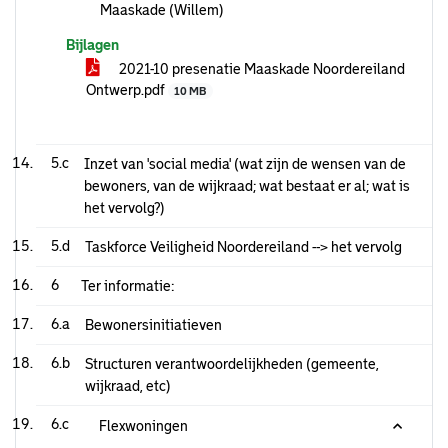
Maaskade (Willem)
Bijlagen
2021-10 presenatie Maaskade Noordereiland
Ontwerp.pdf
10 MB
5.c
Inzet van 'social media' (wat zijn de wensen van de
bewoners, van de wijkraad; wat bestaat er al; wat is
het vervolg?)
5.d
Taskforce Veiligheid Noordereiland --> het vervolg
6
Ter informatie:
6.a
Bewonersinitiatieven
6.b
Structuren verantwoordelijkheden (gemeente,
wijkraad, etc)
6.c
Flexwoningen