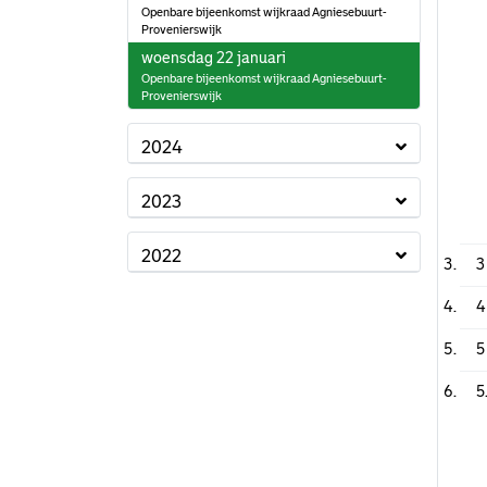
Openbare bijeenkomst wijkraad Agniesebuurt-
Provenierswijk
2025
woensdag 22 januari
Openbare bijeenkomst wijkraad Agniesebuurt-
Provenierswijk
2024
2023
2022
3
4
5
5