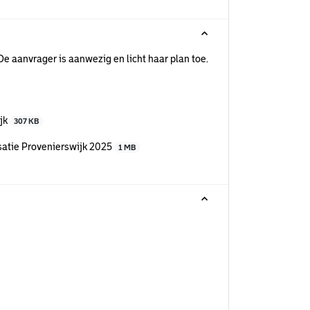
e aanvrager is aanwezig en licht haar plan toe.
jk
307 KB
satie Provenierswijk 2025
1 MB