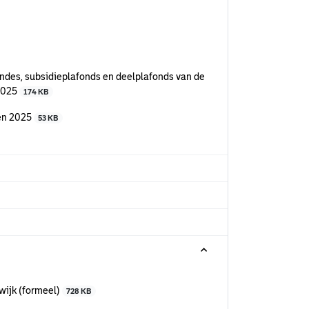
ndes, subsidieplafonds en deelplafonds van de
 2025
174 KB
ven 2025
53 KB
wijk (formeel)
728 KB