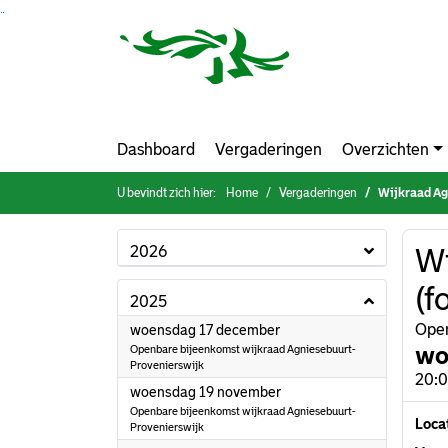
Ga naar de inhoud van deze pagina
Ga naar het zoeken
Ga naar het menu
Dashboard
Vergaderingen
Overzichten
U bevindt zich hier:
Home
Vergaderingen
Wijkraad Ag
2026
Wi
(f
2025
2025
Open
woensdag 17 december
wo
Openbare bijeenkomst wijkraad Agniesebuurt-
Provenierswijk
20:0
2025
woensdag 19 november
Openbare bijeenkomst wijkraad Agniesebuurt-
Loca
Provenierswijk