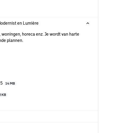
Modernist en Lumière
 woningen, horeca enz. Je wordt van harte
nde plannen.
25
14 MB
2 KB