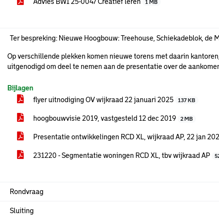
Advies BWI 25-0047 Creatief leren
1 MB
Ter bespreking: Nieuwe Hoogbouw: Treehouse, Schiekadeblok, de 
Op verschillende plekken komen nieuwe torens met daarin kantoren,
uitgenodigd om deel te nemen aan de presentatie over de aankome
Bijlagen
flyer uitnodiging OV wijkraad 22 januari 2025
137 KB
hoogbouwvisie 2019, vastgesteld 12 dec 2019
2 MB
Presentatie ontwikkelingen RCD XL, wijkraad AP, 22 jan 20
231220 - Segmentatie woningen RCD XL, tbv wijkraad AP
5
Rondvraag
Sluiting