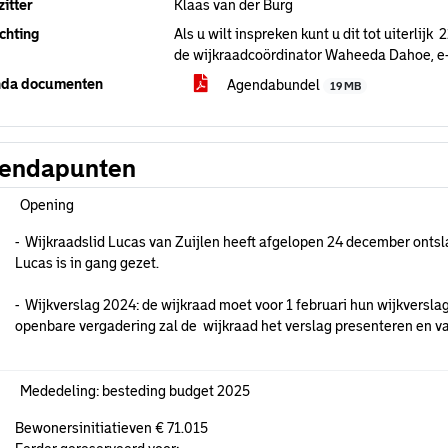
itter
Klaas van der Burg
chting
Als u wilt inspreken kunt u dit tot uiterlij
de wijkraadcoördinator Waheeda Dahoe, e
da documenten
Agendabundel
19 MB
endapunten
Opening
- Wijkraadslid Lucas van Zuijlen heeft afgelopen 24 december onts
Lucas is in gang gezet.
- Wijkverslag 2024: de wijkraad moet voor 1 februari hun wijkverslag
openbare vergadering zal de wijkraad het verslag presenteren en va
Mededeling: besteding budget 2025
Bewonersinitiatieven € 71.015