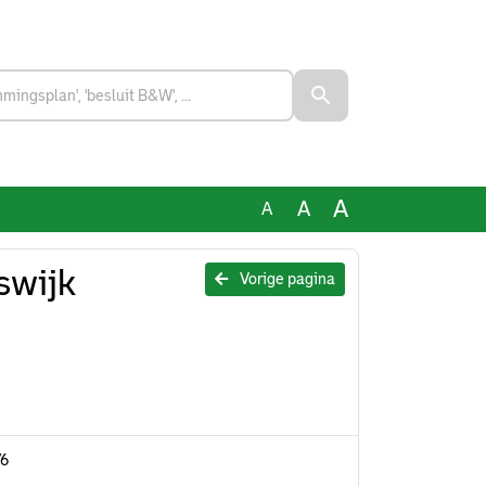
A
A
A
swijk
Vorige pagina
76