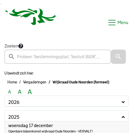
Ga naar de inhoud van deze pagina
Ga naar het zoeken
Ga naar het menu
Menu
Zoeken
U bevindt zich hier:
Home
Vergaderingen
Wijkraad Oude Noorden (formeel)
A
A
A
2026
2025
2025
woensdag 17 december
Openbare bijeenkomst wijkraad Oude Noorden - VERVALT!