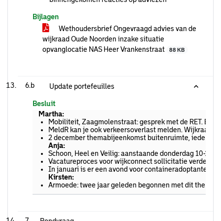
Bijlagen
Wethoudersbrief Ongevraagd advies van de
wijkraad Oude Noorden inzake situatie
opvanglocatie NAS Heer Vrankenstraat
88 KB
6.b
Update portefeuilles
Besluit
Martha:
Mobiliteit, Zaagmolenstraat: gesprek met de RET. Elekt
MeldR kan je ook verkeersoverlast melden. Wijkraad he
2 december themabijeenkomst buitenruimte, iedereen is 
Anja:
Schoon, Heel en Veilig: aanstaande donderdag 10-12 uur
Vacatureproces voor wijkconnect sollicitatie verder 
In januari is er een avond voor containeradoptanten.
Kirsten:
Armoede: twee jaar geleden begonnen met dit thema. Pa
7