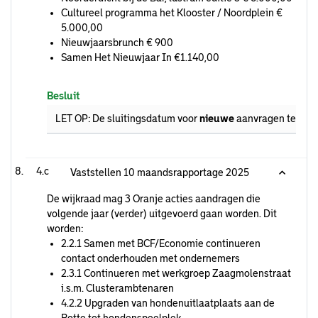
Cultureel programma het Klooster / Noordplein €
5.000,00
Nieuwjaarsbrunch € 900
Samen Het Nieuwjaar In €1.140,00
Besluit
LET OP: De sluitingsdatum voor
nieuwe
aanvragen ten last
4.c
Vaststellen 10 maandsrapportage 2025
De wijkraad mag 3 Oranje acties aandragen die
volgende jaar (verder) uitgevoerd gaan worden. Dit
worden:
2.2.1 Samen met BCF/Economie continueren
contact onderhouden met ondernemers
2.3.1 Continueren met werkgroep Zaagmolenstraat
i.s.m. Clusterambtenaren
4.2.2 Upgraden van hondenuitlaatplaats aan de