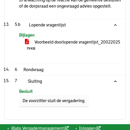
In afwachting op de reactie van de gemeente besluiten
of de dorpsraad een ongevraagd advies opgestelt.
5.b
Lopende vragenlijst
Bijlagen
Voorbeeld doorlopende vragenlijst_20022025
79 KB
6
Rondvraag
7
Sluiting
Besluit
De voorzitter sluit de vergadering.
iBabs Vergadermanagement
Inloggen