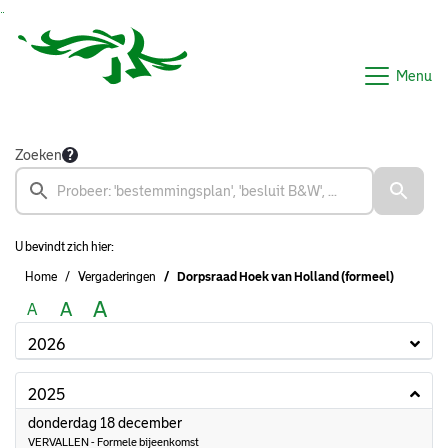
Ga naar de inhoud van deze pagina
Ga naar het zoeken
Ga naar het menu
Menu
Zoeken
U bevindt zich hier:
Home
Vergaderingen
Dorpsraad Hoek van Holland (formeel)
A
A
A
2026
2025
2025
donderdag 18 december
VERVALLEN - Formele bijeenkomst