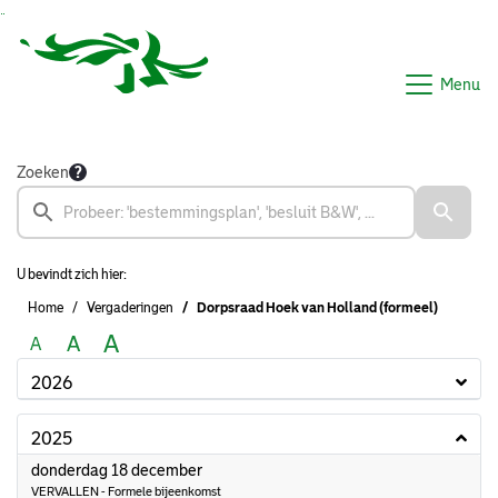
Ga naar de inhoud van deze pagina
Ga naar het zoeken
Ga naar het menu
Menu
Zoeken
U bevindt zich hier:
Home
Vergaderingen
Dorpsraad Hoek van Holland (formeel)
A
A
A
2026
2025
2025
donderdag 18 december
VERVALLEN - Formele bijeenkomst