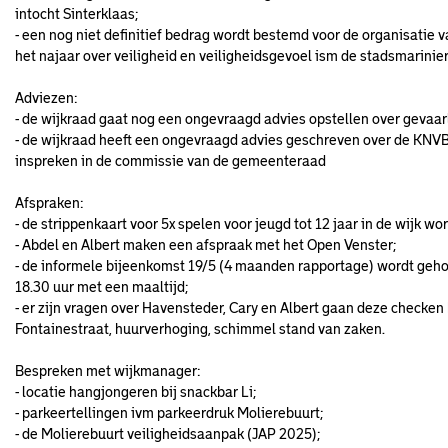
intocht Sinterklaas;
- een nog niet definitief bedrag wordt bestemd voor de organisati
het najaar over veiligheid en veiligheidsgevoel ism de stadsmarinie
Adviezen:
- de wijkraad gaat nog een ongevraagd advies opstellen over gevaar
- de wijkraad heeft een ongevraagd advies geschreven over de KNV
inspreken in de commissie van de gemeenteraad
Afspraken:
- de strippenkaart voor 5x spelen voor jeugd tot 12 jaar in de wijk wor
- Abdel en Albert maken een afspraak met het Open Venster;
- de informele bijeenkomst 19/5 (4 maanden rapportage) wordt geho
18.30 uur met een maaltijd;
- er zijn vragen over Havensteder, Cary en Albert gaan deze checken 
Fontainestraat, huurverhoging, schimmel stand van zaken.
Bespreken met wijkmanager:
- locatie hangjongeren bij snackbar Li;
- parkeertellingen ivm parkeerdruk Molierebuurt;
- de Molierebuurt veiligheidsaanpak (JAP 2025);