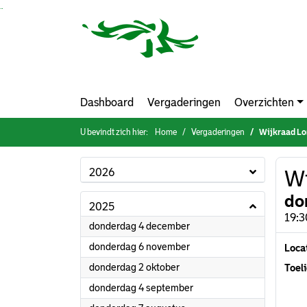
Ga naar de inhoud van deze pagina
Ga naar het zoeken
Ga naar het menu
Dashboard
Vergaderingen
Overzichten
U bevindt zich hier:
Home
Vergaderingen
Wijkraad Lo
2026
Wi
do
2025
19:3
2025
donderdag 4 december
2025
donderdag 6 november
Loca
2025
donderdag 2 oktober
Toeli
2025
donderdag 4 september