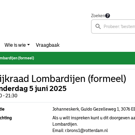
Zoeken
Wie is wie
Vraagbaak
mbardijen (formeel)
jkraad Lombardijen (formeel)
nderdag 5 juni 2025
0 - 21:30
tie
Johanneskerk, Guido Gezelleweg 1, 3076 E
chting
Als u wilt inspreken kunt u dit doorgeven 
Lombardijen.
Email: r.brons1@rotterdam.nl