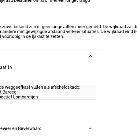
ijkraad besluiten om al of niet een ongevraagd
r zover bekend zijn er geen ongevallen meer gemeld. De wijkraad zal di
 andere met gewijzigde afslaand verkeer situaties. De wijkraad vind h
voorlopig in de ijskast te zetten.
raat 14
 de weggeefkast vullen als afscheidskado;
nt Baroeg;
pectief Lombardijen
seveer en Beverwaard