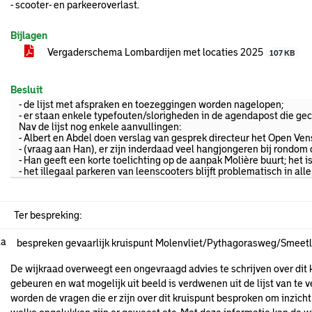
- scooter- en parkeeroverlast.
Bijlagen
Vergaderschema Lombardijen met locaties 2025
107 KB
Besluit
- de lijst met afspraken en toezeggingen worden nagelopen;
- er staan enkele typefouten/slorigheden in de agendapost die ge
Nav de lijst nog enkele aanvullingen:
- Albert en Abdel doen verslag van gesprek directeur het Open Vens
- (vraag aan Han), er zijn inderdaad veel hangjongeren bij rondom
- Han geeft een korte toelichting op de aanpak Molière buurt; he
- het illegaal parkeren van leenscooters blijft problematisch in a
Ter bespreking:
.a
bespreken gevaarlijk kruispunt Molenvliet/Pythagorasweg/Smeet
De wijkraad overweegt een ongevraagd advies te schrijven over dit 
gebeuren en wat mogelijk uit beeld is verdwenen uit de lijst van t
worden de vragen die er zijn over dit kruispunt besproken om inzicht 