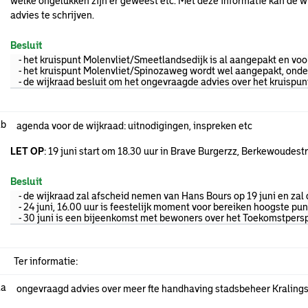
welke ongelukken zijn er geweest etc. Met deze informatie kan de w
advies te schrijven.
Besluit
- het kruispunt Molenvliet/Smeetlandsedijk is al aangepakt en voo
- het kruispunt Molenvliet/Spinozaweg wordt wel aangepakt, onder
- de wijkraad besluit om het ongevraagde advies over het kruispunt 
.b
agenda voor de wijkraad: uitnodigingen, inspreken etc
LET OP
: 19 juni start om 18.30 uur in Brave Burgerzz, Berkewoudest
Besluit
- de wijkraad zal afscheid nemen van Hans Bours op 19 juni en zal
- 24 juni, 16.00 uur is feestelijk moment voor bereiken hoogste pu
- 30 juni is een bijeenkomst met bewoners over het Toekomstpers
Ter informatie:
.a
ongevraagd advies over meer fte handhaving stadsbeheer Kraling