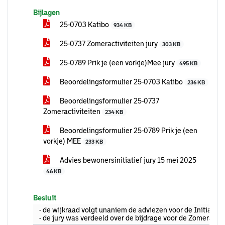
Bijlagen
25-0703 Katibo
934 KB
25-0737 Zomeractiviteiten jury
303 KB
25-0789 Prik je (een vorkje)Mee jury
495 KB
Beoordelingsformulier 25-0703 Katibo
236 KB
Beoordelingsformulier 25-0737
Zomeractiviteiten
234 KB
Beoordelingsformulier 25-0789 Prik je (een
vorkje) MEE
233 KB
Advies bewonersinitiatief jury 15 mei 2025
46 KB
Besluit
- de wijkraad volgt unaniem de adviezen voor de Initiatie
- de jury was verdeeld over de bijdrage voor de Zomeract