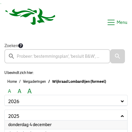
Ga naar de inhoud van deze pagina
Ga naar het zoeken
Ga naar het menu
Menu
Zoeken
U bevindt zich hier:
Home
Vergaderingen
Wijkraad Lombardijen (formeel)
A
A
A
2026
2025
2025
donderdag 4 december