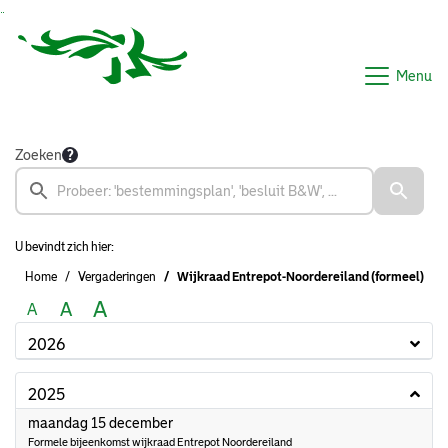
Ga naar de inhoud van deze pagina
Ga naar het zoeken
Ga naar het menu
Menu
Zoeken
U bevindt zich hier:
Home
Vergaderingen
Wijkraad Entrepot-Noordereiland (formeel)
A
A
A
2026
2025
2025
maandag 15 december
Formele bijeenkomst wijkraad Entrepot Noordereiland