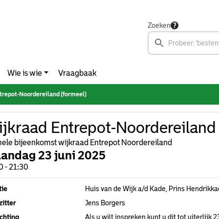
Zoeken
Wie is wie
Vraagbaak
trepot-Noordereiland (formeel)
jkraad Entrepot-Noordereiland 
ele bijeenkomst wijkraad Entrepot Noordereiland
andag 23 juni 2025
0 - 21:30
tie
Huis van de Wijk a/d Kade, Prins Hendrikk
itter
Jens Borgers
chting
Als u wilt inspreken kunt u dit tot uiterlij