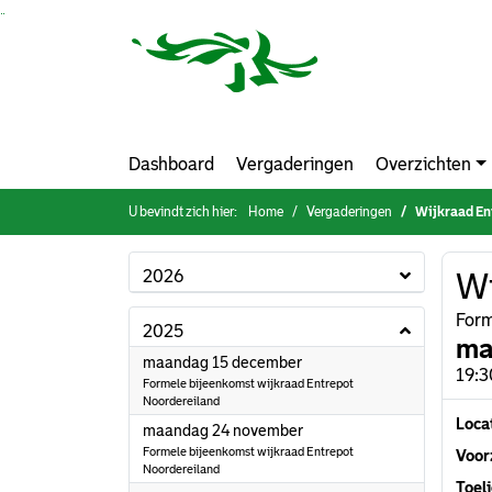
Ga naar de inhoud van deze pagina
Ga naar het zoeken
Ga naar het menu
Dashboard
Vergaderingen
Overzichten
U bevindt zich hier:
Home
Vergaderingen
Wijkraad En
2026
Wi
Form
2025
ma
2025
maandag 15 december
19:3
Formele bijeenkomst wijkraad Entrepot
Noordereiland
Loca
2025
maandag 24 november
Formele bijeenkomst wijkraad Entrepot
Voorz
Noordereiland
Toeli