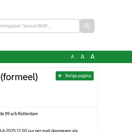
A
A
A
(formeel)
Vorige pagina
ade 89 a/b Rotterdam
k 23-6-2025 12.00 uur per mail doorgeven via