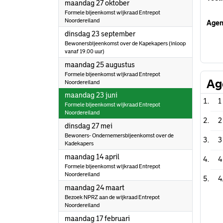
2025
maandag 27 oktober
Formele bijeenkomst wijkraad Entrepot
Noordereiland
Agen
2025
dinsdag 23 september
Bewonersbijeenkomst over de Kapekapers (inloop
vanaf 19.00 uur)
2025
maandag 25 augustus
Formele bijeenkomst wijkraad Entrepot
Ag
Noordereiland
2025
maandag 23 juni
1
Formele bijeenkomst wijkraad Entrepot
Noordereiland
2
2025
dinsdag 27 mei
Bewoners- Ondernemersbijeenkomst over de
3
Kadekapers
2025
maandag 14 april
4
Formele bijeenkomst wijkraad Entrepot
Noordereiland
4
2025
maandag 24 maart
Bezoek NPRZ aan de wijkraad Entrepot
Noordereiland
2025
maandag 17 februari