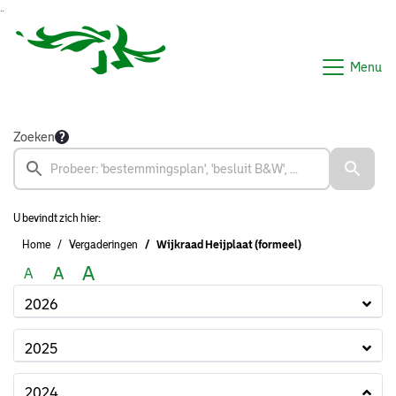
Ga naar de inhoud van deze pagina
Ga naar het zoeken
Ga naar het menu
Menu
Zoeken
U bevindt zich hier:
Home
Vergaderingen
Wijkraad Heijplaat (formeel)
A
A
A
2026
2025
2024