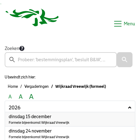
Ga naar de inhoud van deze pagina
Ga naar het zoeken
Ga naar het menu
Menu
Zoeken
U bevindt zich hier:
Home
Vergaderingen
Wijkraad Vreewijk (formeel)
A
A
A
2026
2026
dinsdag 15 december
Formele bijeenkomst Wijkraad Vreewijk
2026
dinsdag 24 november
Formele bijeenkomst Wijkraad Vreewijk