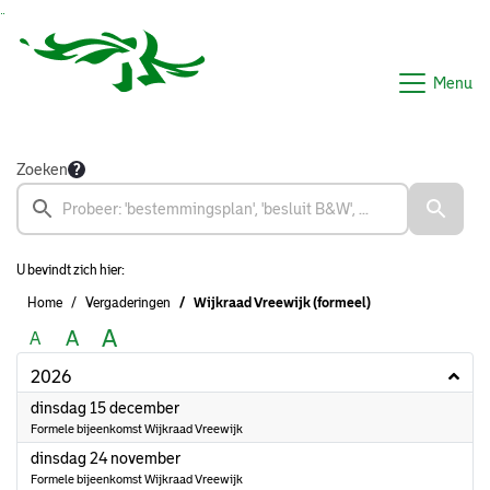
Ga naar de inhoud van deze pagina
Ga naar het zoeken
Ga naar het menu
Menu
Zoeken
U bevindt zich hier:
Home
Vergaderingen
Wijkraad Vreewijk (formeel)
A
A
A
2026
2026
dinsdag 15 december
Formele bijeenkomst Wijkraad Vreewijk
2026
dinsdag 24 november
Formele bijeenkomst Wijkraad Vreewijk