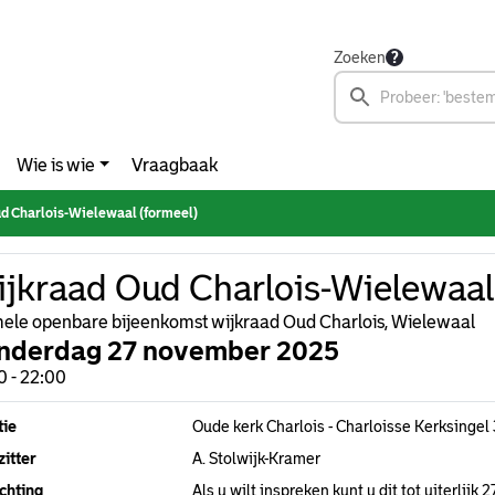
Zoeken
Wie is wie
Vraagbaak
d Charlois-Wielewaal (formeel)
jkraad Oud Charlois-Wielewaal 
ele openbare bijeenkomst wijkraad Oud Charlois, Wielewaal
nderdag 27 november 2025
0 - 22:00
tie
Oude kerk Charlois - Charloisse Kerksinge
itter
A. Stolwijk-Kramer
chting
Als u wilt inspreken kunt u dit tot uiterlij