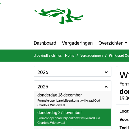
Ga naar de inhoud van deze pagina
Ga naar het zoeken
Ga naar het menu
Dashboard
Vergaderingen
Overzichten
U bevindt zich hier:
Home
Vergaderingen
Wijkraad Ou
2026
Wi
Form
2025
do
2025
donderdag 18 december
19:3
Formele openbare bijeenkomst wijkraad Oud
Charlois, Wielewaal
Loca
2025
donderdag 27 november
Formele openbare bijeenkomst wijkraad Oud
Voorz
Charlois, Wielewaal
Toeli