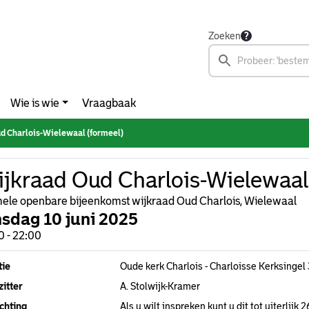
Zoeken
Wie is wie
Vraagbaak
d Charlois-Wielewaal (formeel)
jkraad Oud Charlois-Wielewaal 
ele openbare bijeenkomst wijkraad Oud Charlois, Wielewaal
nsdag 10 juni 2025
0 - 22:00
tie
Oude kerk Charlois - Charloisse Kerksinge
itter
A. Stolwijk-Kramer
chting
Als u wilt inspreken kunt u dit tot uiterlijk