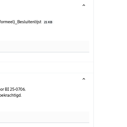
ormeel)_Besluitenlijst
21 KB
or BI 25-0706.
bekrachtigd.