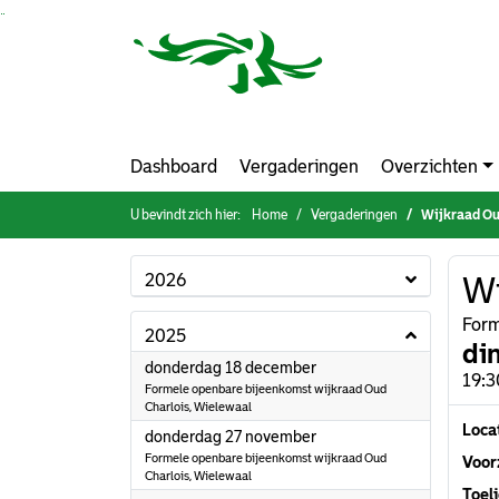
Ga naar de inhoud van deze pagina
Ga naar het zoeken
Ga naar het menu
Dashboard
Vergaderingen
Overzichten
U bevindt zich hier:
Home
Vergaderingen
Wijkraad Ou
2026
Wi
Form
2025
di
2025
donderdag 18 december
19:3
Formele openbare bijeenkomst wijkraad Oud
Charlois, Wielewaal
Loca
2025
donderdag 27 november
Formele openbare bijeenkomst wijkraad Oud
Voorz
Charlois, Wielewaal
Toeli