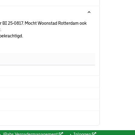
or BI 25-0817. Mocht Woonstad Rotterdam ook
.
bekrachtigd.
iBabs Vergadermanagement
Inloggen