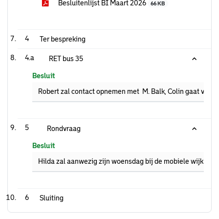
Besluitenlijst BI Maart 2026
66 KB
4
Ter bespreking
4.a
RET bus 35
Besluit
Robert zal contact opnemen met M. Balk, Colin gaat via d
5
Rondvraag
Besluit
Hilda zal aanwezig zijn woensdag bij de mobiele wijkhub, 
6
Sluiting