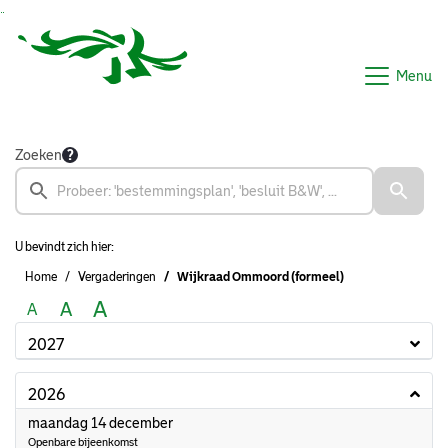
Ga naar de inhoud van deze pagina
Ga naar het zoeken
Ga naar het menu
Menu
Zoeken
U bevindt zich hier:
Home
Vergaderingen
Wijkraad Ommoord (formeel)
A
A
A
2027
2026
2026
maandag 14 december
Openbare bijeenkomst